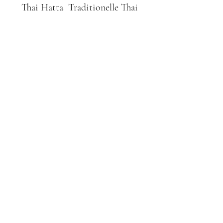
Thai Hatta Traditionelle Thai
Massage
Abo-Formular
Absenden
0221-16920061
Thai Hatta
Traditionelle Thai Massage
Tel.
022116920061
An der Kemperwiese 6