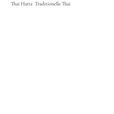
Thai Hatta Traditionelle Thai
Massage
Abo-Formular
Absenden
0221-16920061
Thai Hatta
Traditionelle Thai Massage
Tel.
022116920061
An der Kemperwiese 6